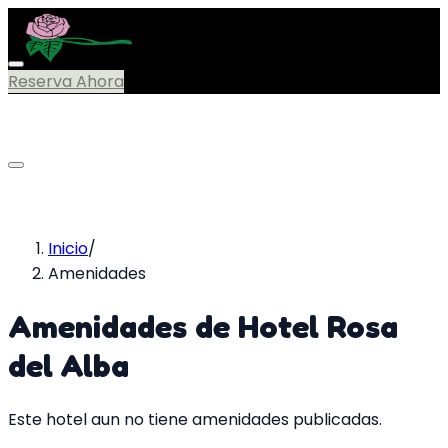
Reserva Ahora
Menú
Inicio
Habitaciones
Amenidades
GalerÍa
Sitios de
Interés
Blog
Contacto
Inicio
/
Amenidades
Amenidades de
Hotel Rosa
del Alba
Este hotel aun no tiene amenidades publicadas.